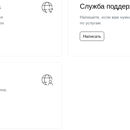
а
Служба поддер
мя
Напишите, если вам нужн
он.
по услугам.
Написать
ена,