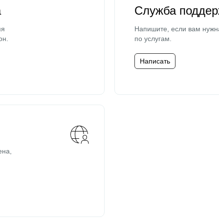
а
Служба поддер
мя
Напишите, если вам нужн
он.
по услугам.
Написать
ена,