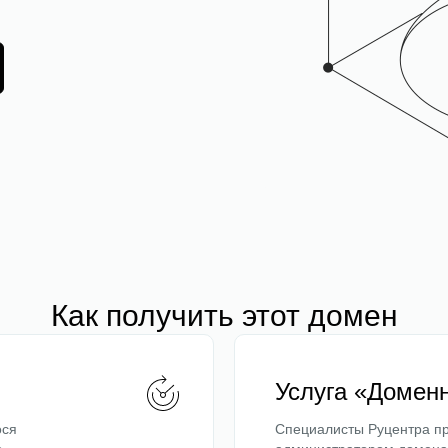
Как получить этот домен
Услуга «Домен
ося
Специалисты Руцентра пр