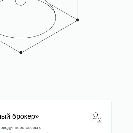
ный брокер»
оведут переговоры с