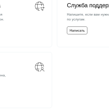
а
Служба поддер
мя
Напишите, если вам нужн
он.
по услугам.
Написать
ена,