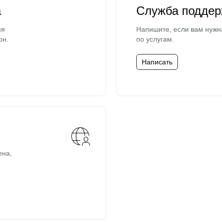
а
Служба поддер
мя
Напишите, если вам нужн
он.
по услугам.
Написать
ена,