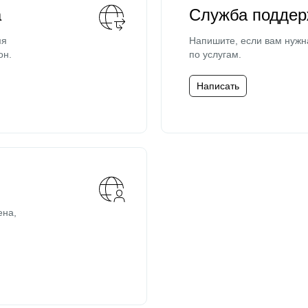
а
Служба поддер
мя
Напишите, если вам нужн
он.
по услугам.
Написать
ена,